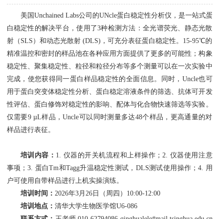
美国Unchained Labs公司的UNcle蛋白稳定性分析仪，是一站式蛋
白稳定性的解决平台，使用了3种检测方法：全光谱荧光、静态光散
射（SLS）和动态光散射 (DLS)，可充分表征蛋白稳定性。15-95℃的
精准温控和密封的样品池在各种应用方面提供了更多的可能性；构象
稳定性、聚集稳定性、粒径和粒径分布等多个测量可以在一次实验中
完成，使您获得同一蛋白样品稳定性的全面信息。同时，Uncle也可
用于蛋白突变体稳定性分析、蛋白稳定溶液条件的筛选、抗体可开发
性评估、蛋白修饰对稳定性的影响、配体与化合物快速筛选等实验。
仅需要9 µL样品，Uncle可以同时测量多达48个样品，更高通量的对
样品进行表征。
培训内容：
1. 仪器的开关机流程和上样操作；2. 仪器使用注意
事项；3. 蛋白Tm和Tagg升温稳定性测试，DLS测试使用操作；4. 用
户可使用自带样品进行上机实操演练。
培训时间：
2026年3月26日（周四）10:00-12:00
培训地点：
清华大学生物医学馆U6-086
联系方式：
王老师 010-62794086 qinghualele#mail.tsinghua.edu.cn