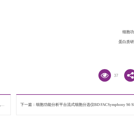
细胞功
蛋白质研
37
上一篇：X射线晶体学平台高功率单晶衍射仪XtaLAB FR-X单晶衍射上机培训通知