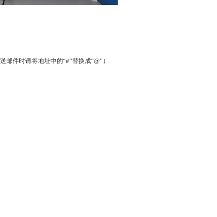
.edu.cn（发送邮件时请将地址中的“#”替换成“@”）