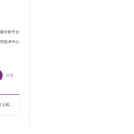
能分析平台
究技术中心
分享
下一篇：细胞功能分析平台流式细胞分选仪BD FACSymphony S6 SE上机培训通知